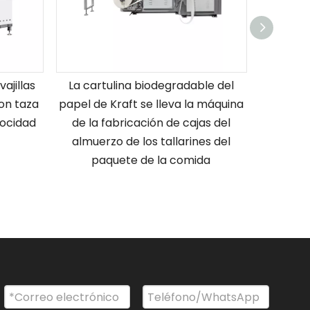
jillas
La cartulina biodegradable del
Máquina
on taza
papel de Kraft se lleva la máquina
papel d
locidad
de la fabricación de cajas del
automáti
almuerzo de los tallarines del
paquete de la comida