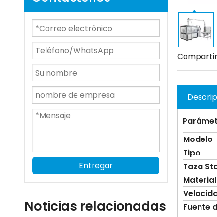
Compartir
Descrip
Parámet
Modelo
Tipo
Entregar
Taza
S
t
Material
Velocid
Noticias relacionadas
Fuente 