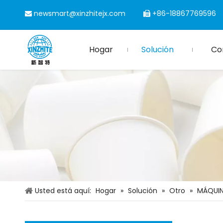
newsmart@xinzhitejx.com
+86-18867769596


Hogar
Solución
Co
Usted está aquí:
Hogar
»
Solución
»
Otro
»
MÁQUIN