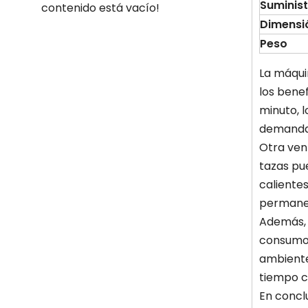
Suminist
contenido está vacío!
Dimensi
Peso
La máqui
los bene
minuto, l
demandas
Otra vent
tazas pu
caliente
permanez
Además, l
consumo 
ambiente
tiempo c
En concl