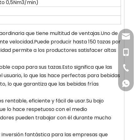
to 0,5Nm3/min)
ordinaria que tiene multitud de ventajas.Uno de
newsma
nte velocidad.Puede producir hasta 150 tazas por
cidad permite a los productores satisfacer altas
+86-18
ble capa para sus tazas.Esto significa que las
+86-57
l usuario, lo que las hace perfectas para bebidas
+86-18
, lo que garantiza que las bebidas frías
rentable, eficiente y fácil de usar.Su bajo
que lo hace respetuoso con el medio
radores pueden trabajar con él durante mucho
 inversión fantástica para las empresas que