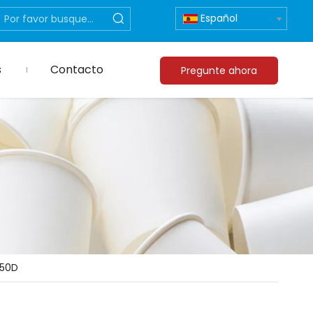
Español
s
Contacto
Pregunte ahora
150D