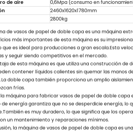
ro de aire
0,6Mpa (consumo en funcionamien
ón
2460x1620x1780mm
2800kg
na de vasos de papel de doble capa es una máquina extra
ficios más importantes de esta máquina es su impresiona
o que es ideal para producciones a gran escala.Esta velo
 y seguir siendo competitivos en el mercado.
aja de esta máquina es que utiliza una construcción de do
eden contener líquidos calientes sin quemar las manos de
s.La doble capa también proporciona un amplio aislamiento
can frías.
a máquina para fabricar vasos de papel de doble capa es 
de energía garantiza que no se desperdicie energía, lo 
.También es muy duradero, lo que significa que los ope
on un mantenimiento y reparaciones mínimos.
usión, la máquina de vasos de papel de doble capa es una