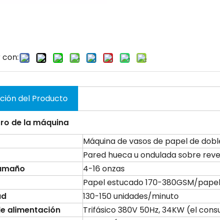
 con:
ción del Producto
ro de la máquina
Máquina de vasos de papel de dob
Pared hueca u ondulada sobre reve
amaño
4-16 onzas
Papel estucado 170-380GSM/papel
ad
130-150 unidades/minuto
de alimentación
Trifásico 380V 50Hz, 34KW (el con