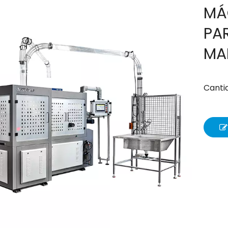
MÁ
PA
MA
Canti