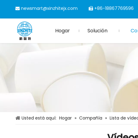
newsmart@xinzhitejx.com
+86-18867769596


Hogar
Solución
Co
Usted está aquí:
Hogar
»
Compañía
»
Lista de víde
Vídeos