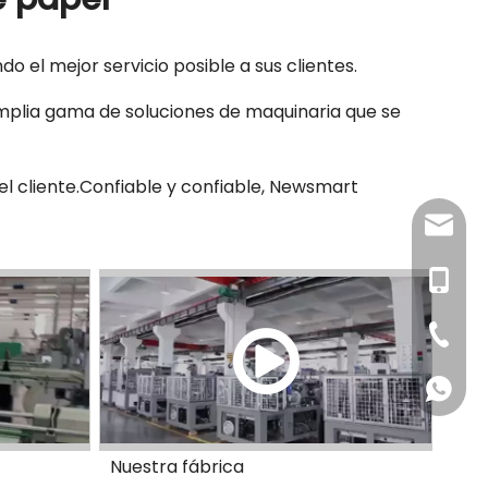
 el mejor servicio posible a sus clientes.
plia gama de soluciones de maquinaria que se
l cliente.Confiable y confiable, Newsmart
newsma
+86-18
+86-57
+86-18
Nuestra fábrica