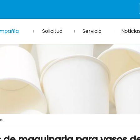
mpañía
Solicitud
Servicio
Noticia
os
 de maquinaria para vasos d