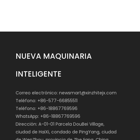
NUEVA MAQUINARIA
INTELIGENTE
Correo electrónico:
newsmart@xinzhitejx.com
Teléfono: +86-577-66855511
Teléfono: +86-18867769596
WhatsApp: +86-18867769596
Dirección: A-01-01 Parcela DouBei Village,
ciudad de HaiXi, condado de PingYang, ciudad
de WenZhou, provincia de ZheJiang, China