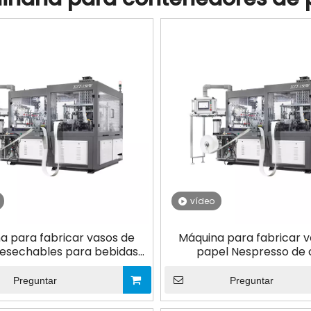
vídeo
a para fabricar vasos de
Máquina para fabricar 
esechables para bebidas
papel Nespresso de 
entes Café / Espresso /
desechables
ricano / Macchiato /
Preguntar
Preguntar
no / Latte / Café Mocha /
Chocolate caliente