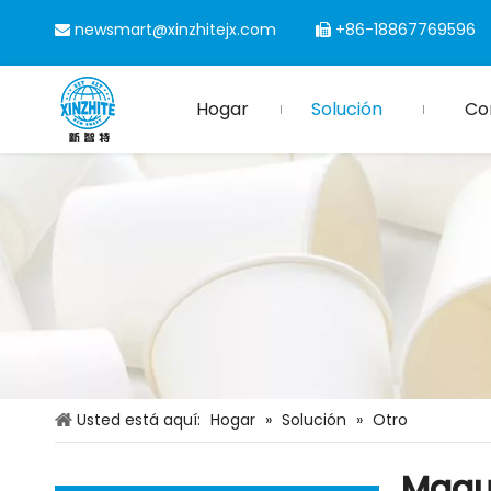
newsmart@xinzhitejx.com
+86-18867769596


Hogar
Solución
Co
Usted está aquí:
Hogar
»
Solución
»
Otro
Maqu