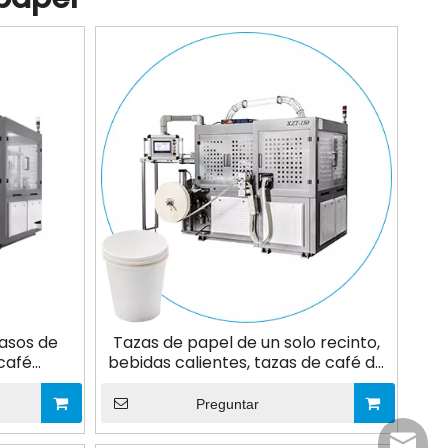
vasos de
Tazas de papel de un solo recinto,
café
bebidas calientes, tazas de café de
papel desechables que hacen la
máquina
Preguntar
newsma