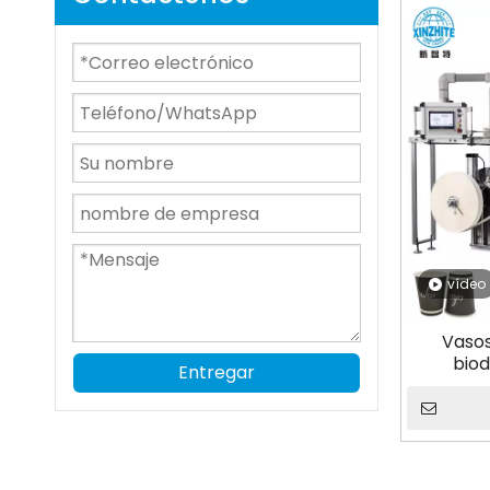
vídeo
Vasos
bio
Entregar
Starbuc