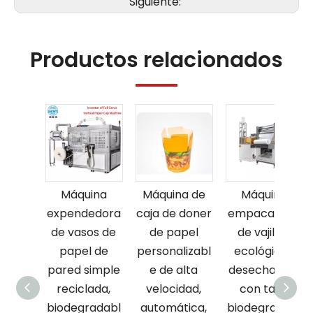
Siguiente:
Productos relacionados
Máquina
Máquina de
Máquina
expendedora
caja de doner
empacadora
de vasos de
de papel
de vajillas
papel de
personalizabl
ecológicas
pared simple
e de alta
desechables
reciclada,
velocidad,
con taza
biodegradabl
automática,
biodegradabl