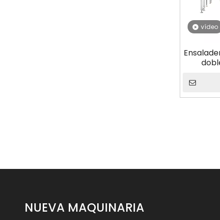
vídeo
Ensalader
dobl
ensalada
máquin
NUEVA MAQUINARIA