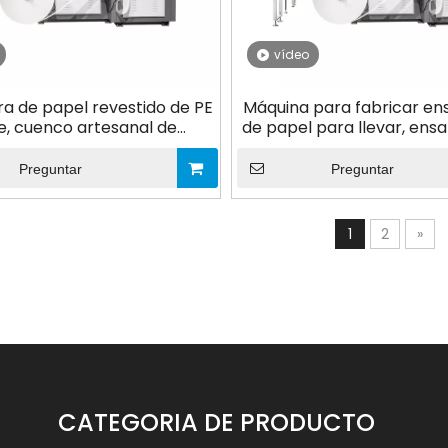
vídeo
a de papel revestido de PE
Máquina para fabricar en
e, cuenco artesanal de
de papel para llevar, ens
 personalizado ecológico,
papel desechable para en
a para fabricar cajas de
alimentos, ensaladera 
Preguntar
Preguntar
comida para llevar
1
2
»
CATEGORIA DE PRODUCTO