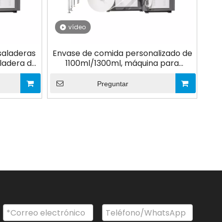
vídeo
saladeras
Envase de comida personalizado de
aladera de
1100ml/1300ml, máquina para
vasado de
fabricar ensaladeras de papel Kraft
de papel
desechables de varios tamaños,
Preguntar
personalizada