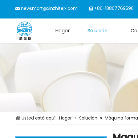
newsmart@xinzhitejx.com
+86-18867769596


Hogar
Solución
Co
Usted está aquí:
Hogar
»
Solución
»
Máquina forma
Maqu